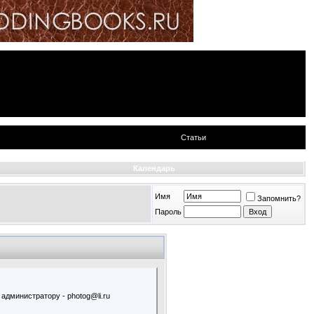
Статьи
Календарь
Имя
Запомнить?
Пароль
администратору - photog@li.ru