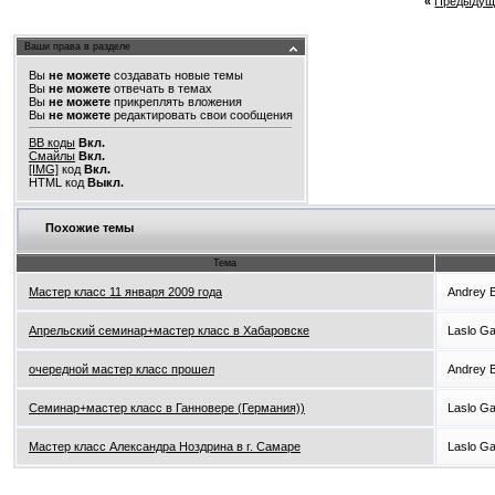
«
Предыдущ
Ваши права в разделе
Вы
не можете
создавать новые темы
Вы
не можете
отвечать в темах
Вы
не можете
прикреплять вложения
Вы
не можете
редактировать свои сообщения
BB коды
Вкл.
Смайлы
Вкл.
[IMG]
код
Вкл.
HTML код
Выкл.
Похожие темы
Тема
Мастер класс 11 января 2009 года
Andrey 
Апрельский семинар+мастер класс в Хабаровске
Laslo G
очередной мастер класс прошел
Andrey 
Семинар+мастер класс в Ганновере (Германия))
Laslo G
Мастер класс Александра Ноздрина в г. Самаре
Laslo G