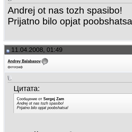
Andrej ot nas tozh spasibo!
Prijatno bilo opjat poobshatsa
11.04.2008, 01:49
Andrey Balabasov
фотограф
Цитата:
Сообщение от
Sergej Zam
Andrej ot nas tozh spasibo!
Prijatno bilo opjat poobshatsa!