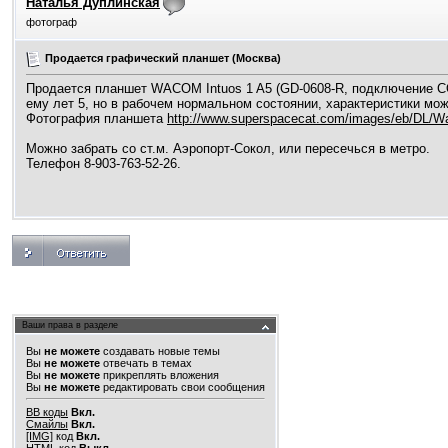
Наталья Дуплинская
фотограф
Продается графический планшет (Москва)
Продается планшет WACOM Intuos 1 A5 (GD-0608-R, подключение COM
ему лет 5, но в рабочем нормальном состоянии, характеристики мо
Фотография планшета
http://www.superspacecat.com/images/eb/DL
Можно забрать со ст.м. Аэропорт-Сокол, или пересечься в метро.
Телефон 8-903-763-52-26.
Ваши права в разделе
Вы
не можете
создавать новые темы
Вы
не можете
отвечать в темах
Вы
не можете
прикреплять вложения
Вы
не можете
редактировать свои сообщения
BB коды
Вкл.
Смайлы
Вкл.
[IMG]
код
Вкл.
HTML код
Выкл.