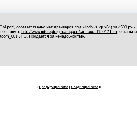
 port, соответственно нет драйверов под windows xp x64) за 4500 руб,
жно глянуть
http://www.interoptorg.ru/support/cg...ood_118012.htm
, остальны
/Wacom_001.JPG
. Продаётся за ненадобностью.
«
Предыдущая тема
|
Следующая тема
»