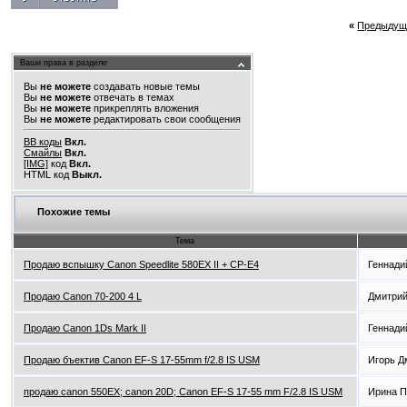
«
Предыдущ
Ваши права в разделе
Вы
не можете
создавать новые темы
Вы
не можете
отвечать в темах
Вы
не можете
прикреплять вложения
Вы
не можете
редактировать свои сообщения
BB коды
Вкл.
Смайлы
Вкл.
[IMG]
код
Вкл.
HTML код
Выкл.
Похожие темы
Тема
Продаю вспышку Canon Speedlite 580EX II + CP-E4
Геннади
Продаю Canon 70-200 4 L
Дмитрий
Продаю Canon 1Ds Mark II
Геннади
Продаю бъектив Canon EF-S 17-55mm f/2.8 IS USM
Игорь Д
продаю canon 550EX; canon 20D; Canon EF-S 17-55 mm F/2.8 IS USM
Ирина П