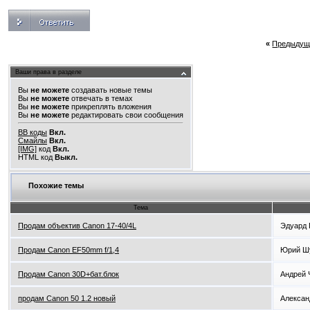
«
Предыдущ
Ваши права в разделе
Вы
не можете
создавать новые темы
Вы
не можете
отвечать в темах
Вы
не можете
прикреплять вложения
Вы
не можете
редактировать свои сообщения
BB коды
Вкл.
Смайлы
Вкл.
[IMG]
код
Вкл.
HTML код
Выкл.
Похожие темы
Тема
Продам объектив Canon 17-40/4L
Эдуард 
Продам Canon EF50mm f/1,4
Юрий Ш
Продам Canon 30D+бат.блок
Андрей 
продам Canon 50 1.2 новый
Алексан