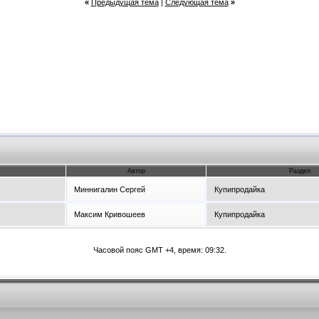
«
Предыдущая тема
|
Следующая тема
»
Автор
Раздел
Миннигалин Сергей
Купипродайка
Максим Кривошеев
Купипродайка
Часовой пояс GMT +4, время:
09:32
.