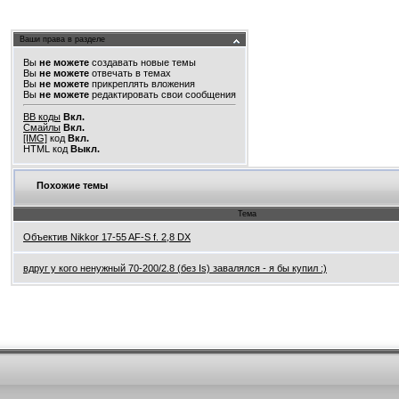
Ваши права в разделе
Вы
не можете
создавать новые темы
Вы
не можете
отвечать в темах
Вы
не можете
прикреплять вложения
Вы
не можете
редактировать свои сообщения
BB коды
Вкл.
Смайлы
Вкл.
[IMG]
код
Вкл.
HTML код
Выкл.
Похожие темы
Тема
Объектив Nikkor 17-55 AF-S f. 2,8 DX
вдруг у кого ненужный 70-200/2.8 (без Is) завалялся - я бы купил :)